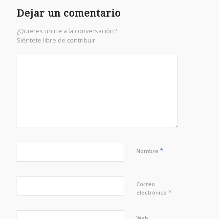
Dejar un comentario
¿Quieres unirte a la conversación?
Siéntete libre de contribuir
*
Nombre
Correo
*
electrónico
Web