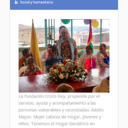
Social y humanitaria
La Fundación Cristo Rey, propende por el
servicio, ayuda y acompañamiento a las
personas vulnerables y necesitadas: Adulto
Mayor, Mujer cabeza de Hogar, jóvenes y
niños. Tenemos el Hogar Geriátrico en