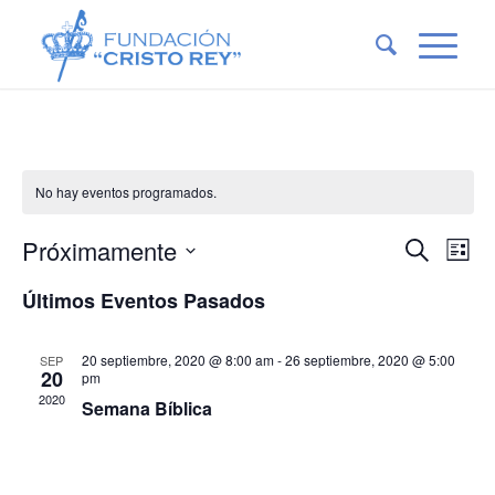
No hay eventos programados.
Naveg
Nav
Próximamente
Buscar
Lista
de
de
Seleccionar
vis
Últimos Eventos Pasados
fecha.
búsqu
de
Eve
y
20 septiembre, 2020 @ 8:00 am
-
26 septiembre, 2020 @ 5:00
SEP
vistas
20
pm
2020
Semana Bíblica
de
Event