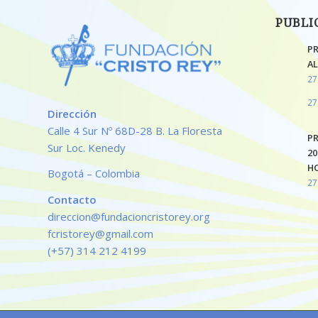
PUBLI
P
AL
27
27
Dirección
Calle 4 Sur Nº 68D-28 B. La Floresta
P
Sur Loc. Kenedy
20
H
Bogotá – Colombia
27
Contacto
direccion@fundacioncristorey.org
fcristorey@gmail.com
(+57) 314 212 4199