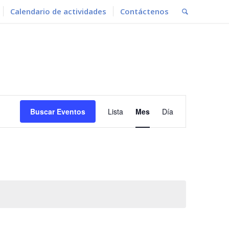
Calendario de actividades
Contáctenos
Navegación
de
Buscar Eventos
Lista
Mes
Día
vistas
de
Evento