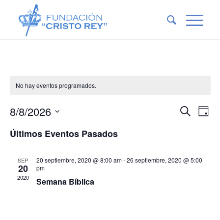
No hay eventos programados.
Naveg
Nav
8/8/2026
Buscar
Día
de
de
Seleccionar
vis
Últimos Eventos Pasados
fecha.
búsqu
de
Eve
y
20 septiembre, 2020 @ 8:00 am
-
26 septiembre, 2020 @ 5:00
SEP
vistas
20
pm
2020
Semana Bíblica
de
Event